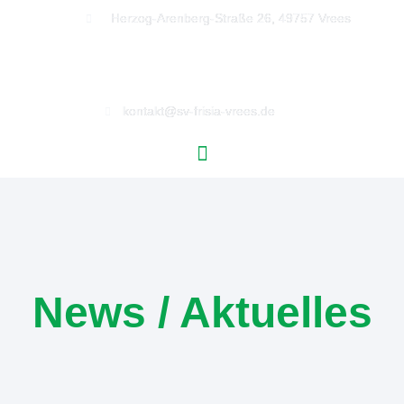
Herzog-Arenberg-Straße 26, 49757 Vrees
kontakt@sv-frisia-vrees.de
News / Aktuelles